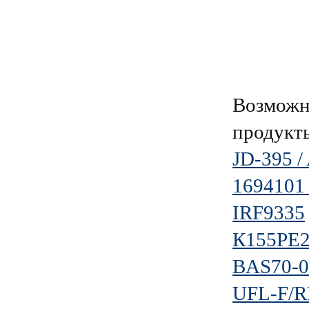
Возможн
продукт
JD-395 
1694101
IRF9335
К155РЕ
BAS70-
UFL-F/R