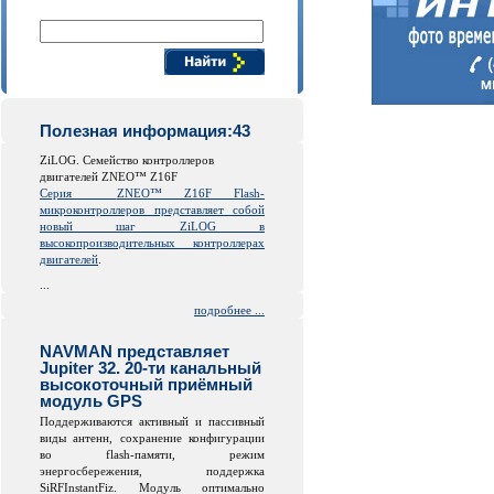
Поиск компонентов
Полезная информация:43
ZiLOG. Семейство контроллеров
двигателей ZNEO™ Z16F
Серия
ZNEO™ Z16F Flash-
микроконтроллеров представляет собой
новый шаг ZiLOG в
высокопроизводительных контроллерах
двигателей
.
...
подробнее ...
NAVMAN представляет
Jupiter 32. 20-ти канальный
высокоточный приёмный
модуль GPS
Поддерживаются активный и пассивный
виды антенн, сохранение конфигурации
во
flash
-памяти, режим
энергосбережения, поддержка
SiRFInstantFiz. Модуль оптимально