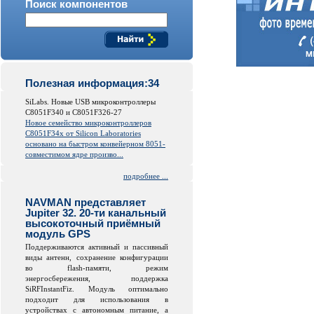
Поиск компонентов
Полезная информация:34
SiLabs. Новые USB микроконтроллеры
C8051F340 и C8051F326-27
Новое семейство микроконтроллеров
C8051F34x от
Silicon
Laboratories
основано на быстром конвейерном 8051-
совместимом ядре произво...
подробнее ...
NAVMAN представляет
Jupiter 32. 20-ти канальный
высокоточный приёмный
модуль GPS
Поддерживаются активный и пассивный
виды антенн, сохранение конфигурации
во
flash
-памяти, режим
энергосбережения, поддержка
SiRFInstantFiz. Модуль оптимально
подходит для использования в
устройствах с автономным питание, а