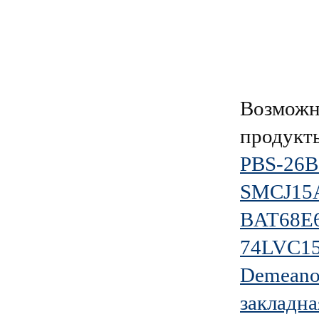
Возможн
продукт
PBS-26B 
SMCJ15
BAT68E
74LVC1
Demeanor
закладн