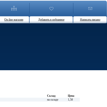
On-line магазин
Добавить в избранное
Написать письмо
Склад
Цена
на складе
1,58