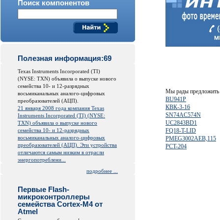
Поиск компонентов
Полезная информация:69
Texas Instruments Incorporated (TI)
(NYSE: TXN) объявила о выпуске нового
семейства 10- и 12-разрядных
Мы рады предложить 
восьмиканальных аналого-цифровых
BU941P
преобразователей (АЦП).
КВК-3-16
21 января 2008 года компания Texas
SN74AC574N
Instruments Incorporated (TI) (NYSE:
UC2843BD1
TXN) объявила о выпуске нового
семейства 10- и 12-разрядных
FQ18-T-LID
восьмиканальных аналого-цифровых
PMEG3002AEB,115
преобразователей (АЦП). Эти устройства
PCT-204
отличаются самым низким в отрасли
энергопотреблени...
подробнее ...
Первые Flash-
микроконтроллеры
семейства Cortex-M4 от
Atmel