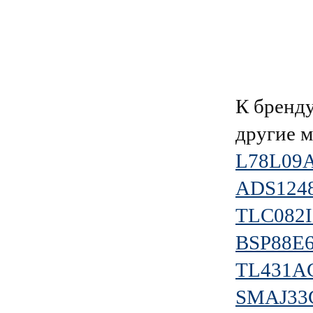
К брен
другие 
L78L09
ADS124
TLC082
BSP88E
TL431A
SMAJ33