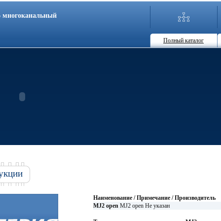
86 многоканальный
Полный каталог
укции
Наименование / Примечание / Производитель
MJ2 open
MJ2 open Не указан