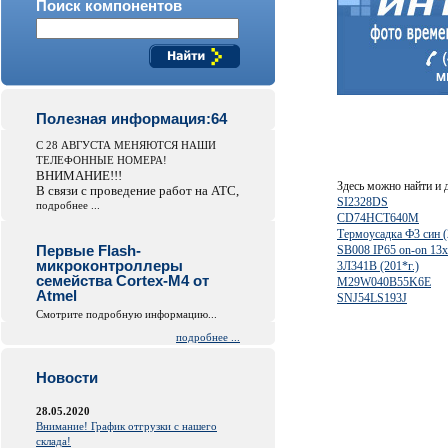
Поиск компонентов
Полезная информация:64
С 28 АВГУСТА МЕНЯЮТСЯ НАШИ
ТЕЛЕФОННЫЕ НОМЕРА!
ВНИМАНИЕ!!!
Здесь можно найти и
В связи с проведение работ на АТС,
SI2328DS
подробнее ...
CD74HCT640M
Термоусадка Ф3 син 
Первые Flash-
SB008 IP65 on-on 13
микроконтроллеры
3Л341В (201*г.)
семейства Cortex-M4 от
M29W040B55K6E
Atmel
SNJ54LS193J
Смотрите подробную информацию...
подробнее ...
Новости
28.05.2020
Внимание! График отгрузки с нашего
склада!