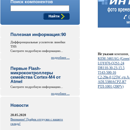
Поиск компонентов
Полезная информация:90
Дифференциальные усилители линейки
THS
Смотрите подробную информацию...
Не указан
компания, 
подробнее ...
KEM-3461AG (Green
LOY876-Q2S1-24
Первые Flash-
DR110-30-23-15.5
микроконтроллеры
Т143-500-16
семейства Cortex-M4 от
С2-29в-0,125W -гр.А
Atmel
ADL5380ACPZ-R7
РТЛ-1001 (200*г)
Смотрите подробную информацию...
подробнее ...
Новости
28.05.2020
Внимание! График отгрузки с нашего
склада!