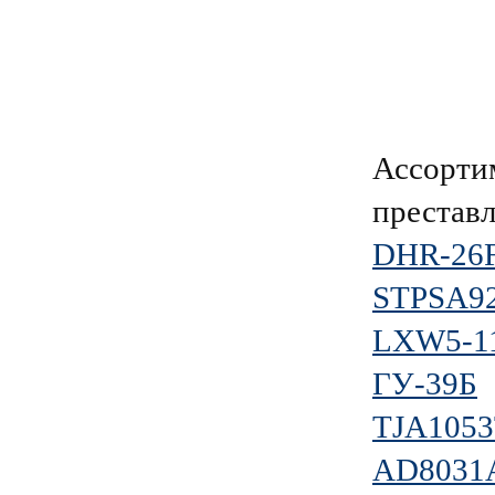
Ассорти
преставл
DHR-26
STPSA9
LXW5-1
ГУ-39Б
TJA1053
AD8031