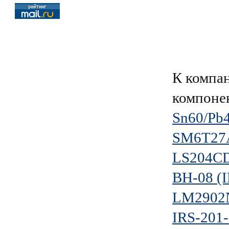
К компа
компоне
Sn60/Pb
SM6T27
LS204C
BH-08 (
LM2902
IRS-201-