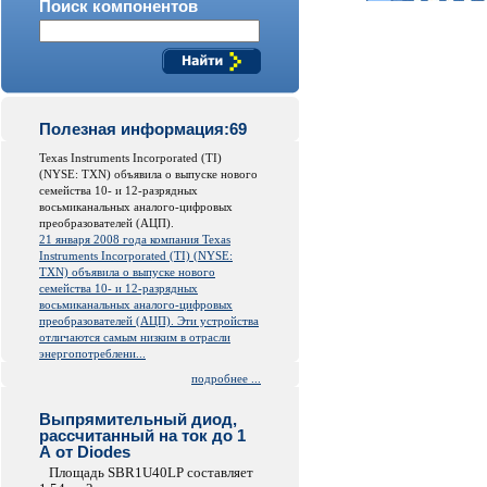
Поиск компонентов
Полезная информация:69
Texas Instruments Incorporated (TI)
(NYSE: TXN) объявила о выпуске нового
семейства 10- и 12-разрядных
восьмиканальных аналого-цифровых
преобразователей (АЦП).
21 января 2008 года компания Texas
Instruments Incorporated (TI) (NYSE:
TXN) объявила о выпуске нового
семейства 10- и 12-разрядных
восьмиканальных аналого-цифровых
преобразователей (АЦП). Эти устройства
отличаются самым низким в отрасли
энергопотреблени...
подробнее ...
Выпрямительный диод,
рассчитанный на ток до 1
А от Diodes
Площадь SBR1U40LP составляет