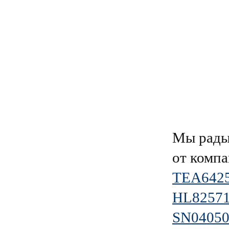
Мы рады
от комп
TEA642
HL8257
SN0405