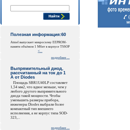
Поиск компонентов
Полезная информация:60
Atmel выпускает микросхему EEPROM-
памяти объёмом 1 Мбит в корпусе TSSOP
<...
подробнее ...
Выпрямительный диод,
рассчитанный на ток до 1
А от Diodes
Площадь SBR1U40LP составляет
1,54 мм2, что вдвое меньше, чем у
любого другого выпрямительного
диода такой мощности. Чтобы
уменьшить размеры прибора,
инженеры Diodes выбрали более
компактный тип внешнего
исполнения, а не корпус типа SOD-
323,...
подробнее ...