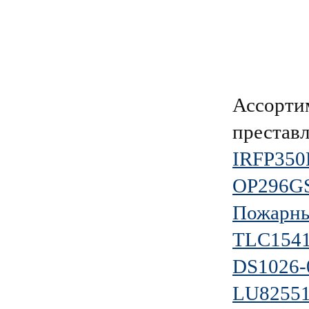
Ассорти
преставл
IRFP350
OP296G
Пожарны
TLC154
DS1026-
LU8255