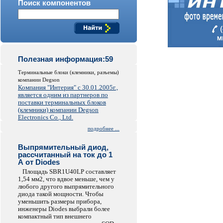
Поиск компонентов
Полезная информация:59
Терминальные блоки (клемники, разъемы)
компании Degson
Компания "Интерия" с 30.01.2005г.,
является одним из партнеров по
поставки терминальных блоков
(клемники) компании Degson
Electronics Co., Ltd.
подробнее ...
Выпрямительный диод,
рассчитанный на ток до 1
А от Diodes
Площадь SBR1U40LP составляет
1,54 мм2, что вдвое меньше, чем у
любого другого выпрямительного
диода такой мощности. Чтобы
уменьшить размеры прибора,
инженеры Diodes выбрали более
компактный тип внешнего