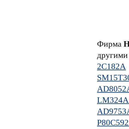
Фирма
Н
другими
2С182А
SM15T3
AD805
LM324
AD9753
P80C592