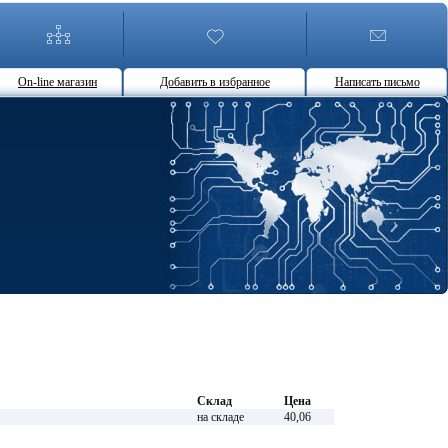
On-line магазин
Добавить в избранное
Написать письмо
Склад
Цена
на складе
40,06