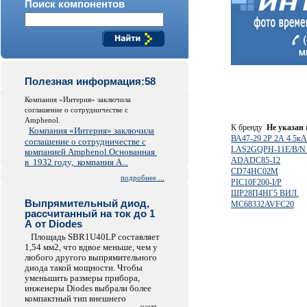
Поиск компонентов
Полезная информация:58
Компания «Интерия» заключила
соглашение о сотрудничестве c
Amphenol.
К бренду
Не указан
Компания «Интерия» заключила
ВА47-29 2Р 2А 4.5кА
соглашение о сотрудничестве с
LAS2GQPH-11E/B/N o
компанией Amphenol.
Основанная
ADADC85-12
в 1932 году, компания A...
CD74HC02M
подробнее ...
PIC10F200-I/P
ШР28П4НГ5 ВИЛ.
Выпрямительный диод,
MC68332AVFC20
рассчитанный на ток до 1
А от Diodes
Площадь SBR1U40LP составляет
1,54 мм2, что вдвое меньше, чем у
любого другого выпрямительного
диода такой мощности. Чтобы
уменьшить размеры прибора,
инженеры Diodes выбрали более
компактный тип внешнего