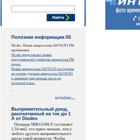
Поиск компонентов
Полезная информация:55
SiLabs. Новые микросхемы Si4702/03 FM
приёмников
SiLabs представляет новых
представителей семейства микросхем FM
радио.
Новые микросхемы Si4702/03 построены
на основе удачных микросхем Si4700/01
и занимают ещё меньше места на
печатной плате.
...
подробнее ...
Выпрямительный диод,
рассчитанный на ток до 1
А от Diodes
Площадь SBR1U40LP составляет
1,54 мм2, что вдвое меньше, чем у
любого другого выпрямительного
диода такой мощности. Чтобы