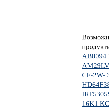
Возможн
продукт
АВ0094 
AM29LV
CF-2W- 
HD64F3
IRF5305
16K1 KC