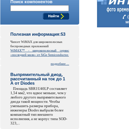
Поиск компонентов
Полезная информация:53
Чипсет WiMAX для широкополосных
беспроводных приложений
WiMAX™ - широкополосный сервис
«последней мили» от SiGe Semiconductor.
подробнее ...
Выпрямительный диод,
рассчитанный на ток до 1
А от Diodes
Площадь SBR1U40LP составляет
1,54 мм2, что вдвое меньше, чем у
любого другого выпрямительного
диода такой мощности. Чтобы
уменьшить размеры прибора,
инженеры Diodes выбрали более
компактный тип внешнего
исполнения, а не корпус типа SOD-
323,...