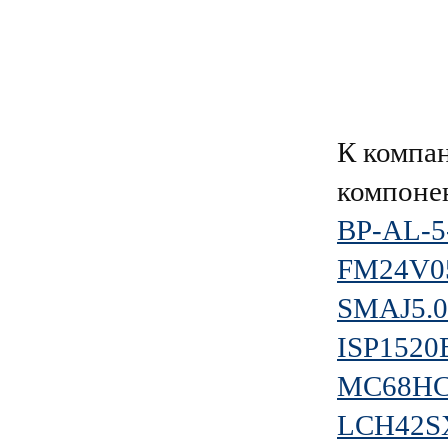
К компа
компоне
BP-AL-5
FM24V0
SMAJ5.
ISP1520
MC68HC
LCH42S