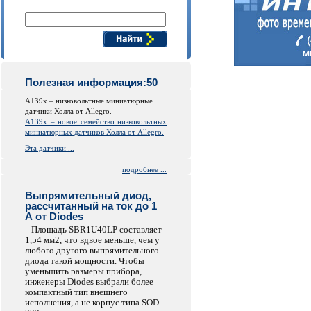
Поиск компонентов
Полезная информация:50
A139x – низковольтные миниатюрные
датчики Холла от Allegro.
A139x – новое семейство низковольтных
миниатюрных датчиков Холла от Allegro.
Эта датчики ...
подробнее ...
Выпрямительный диод,
рассчитанный на ток до 1
А от Diodes
Площадь SBR1U40LP составляет
1,54 мм2, что вдвое меньше, чем у
любого другого выпрямительного
диода такой мощности. Чтобы
уменьшить размеры прибора,
инженеры Diodes выбрали более
компактный тип внешнего
исполнения, а не корпус типа SOD-