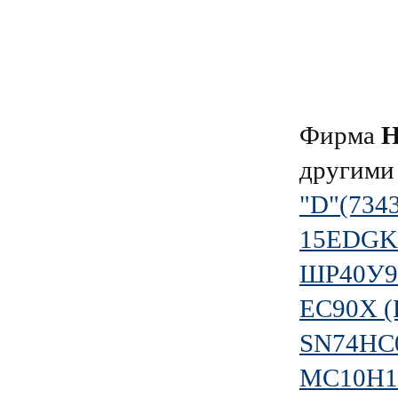
Фирма
Н
другими
"D"(734
15EDGKA
ШР40У9
EC90X (
SN74HC
MC10H1