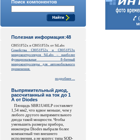
Поиск компонентов
Полезная информация:48
C8051F52x и C8051F53x от SiLabs
Семейства C8051F52x и C8051F53x
микроконтроллеров
SiLabs
– наиболее
функциональные 8-битный
микроконтроллеры для автомобильного
применения.
подробнее ...
Выпрямительный диод,
рассчитанный на ток до 1
А от Diodes
Площадь SBR1U40LP составляет
1,54 мм2, что вдвое меньше, чем у
любого другого выпрямительного
диода такой мощности. Чтобы
уменьшить размеры прибора,
инженеры Diodes выбрали более
компактный тип внешнего
исполнения, а не корпус типа SOD-