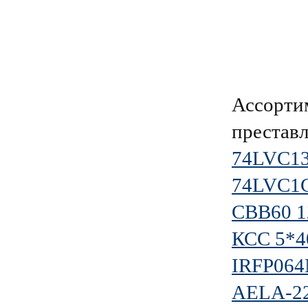
Ассорти
преставл
74LVC1
74LVC1
CBB60 1
КСС 5*40
IRFP06
AELA-2