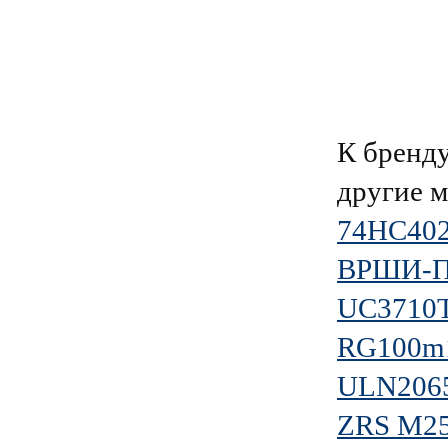
К брен
другие 
74HC402
ВРШИ-П(
UC3710
RG100m
ULN206
ZRS M2