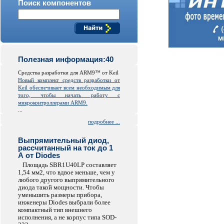
Поиск компонентов
Полезная информация:40
Средства разработки для ARM9™ от Keil
Новый комплект средств разработки от
Keil обеспечивает всем необходимым для
того, чтобы начать работу с
микроконтроллерами ARM9.
...
подробнее ...
Выпрямительный диод,
рассчитанный на ток до 1
А от Diodes
Площадь SBR1U40LP составляет
1,54 мм2, что вдвое меньше, чем у
любого другого выпрямительного
диода такой мощности. Чтобы
уменьшить размеры прибора,
инженеры Diodes выбрали более
компактный тип внешнего
исполнения, а не корпус типа SOD-