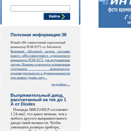
Поиск компонентов
Полезная информация:38
Новый x86-совместимый одноплатный
компьютер PCM-9375 от Advantech
Компания Advantech начала поставки
нового x86-совместимого одноплатного
компьютера PCM-9375 для встраиваемых
систем. Новинка отличается оптимальным
сочетанием компактности,
производительности и функциональности
при низком уровне энер...
подробнее ...
Выпрямительный диод,
рассчитанный на ток до 1
А от Diodes
Площадь SBR1U40LP составляет
1,54 мм2, что вдвое меньше, чем у
любого другого выпрямительного
диода такой мощности. Чтобы
уменьшить размеры прибора,