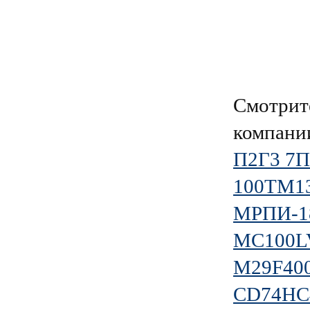
Смотрит
компан
П2Г3 7
100ТМ1
МРПИ-18
MC100L
M29F40
CD74HC