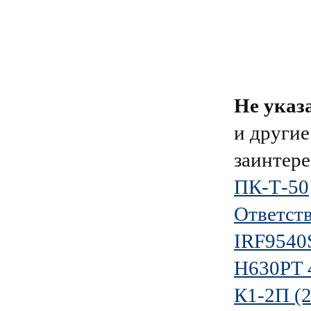
Не указ
и другие
заинтере
ПК-Т-50
Ответст
IRF9540
H630PT 
К1-2П (2