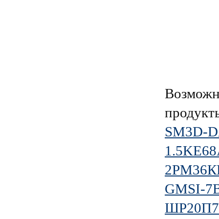
Возможн
продукт
SM3D-D
1.5KE6
2РМ36К
GMSI-7B-
ШР20П7