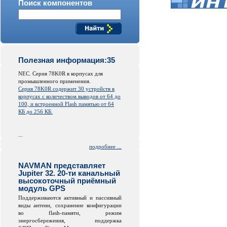
Поиск компонентов
Полезная информация:35
NEC. Серия 78K0R в корпусах для
промышленного применения.
Серия 78K0R содержит 30 устройств в
корпусах с количеством выводов от 64 до
100, и встроенной
Flash
памятью от 64
КБ до 256 КБ.
...
подробнее ...
NAVMAN представляет
Jupiter 32. 20-ти канальный
высокоточный приёмный
модуль GPS
Поддерживаются активный и пассивный
виды антенн, сохранение конфигурации
во
flash
-памяти, режим
энергосбережения, поддержка