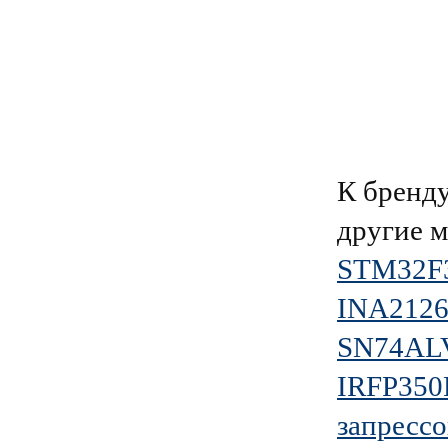
К брен
другие 
STM32F
INA2126
SN74AL
IRFP350
запресс