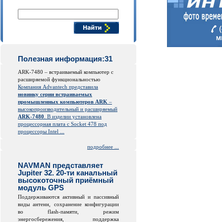
Поиск компонентов
Полезная информация:31
ARK-7480 – встраиваемый компьютер с
расширяемой функциональностью
Компания Advantech представила
новинку серии встраиваемых
промышленных компьютеров ARK
–
высокопроизводительный и расширяемый
ARK-7480
. В изделии установлена
процессорная плата с Socket 478 под
процессоры Intel ...
подробнее ...
NAVMAN представляет
Jupiter 32. 20-ти канальный
высокоточный приёмный
модуль GPS
Поддерживаются активный и пассивный
виды антенн, сохранение конфигурации
во
flash
-памяти, режим
энергосбережения, поддержка