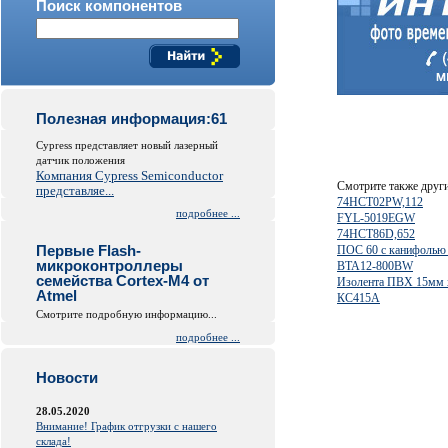
Поиск компонентов
Полезная информация:61
Cypress представляет новый лазерный
датчик положения
Компания Cypress Semiconductor
Смотрите также друг
представляе...
74HCT02PW,112
подробнее ...
FYL-5019EGW
74HCT86D,652
Первые Flash-
ПОС 60 с канифолью 
микроконтроллеры
BTA12-800BW
семейства Cortex-M4 от
Изолента ПВХ 15мм 
Atmel
КС415А
Смотрите подробную информацию...
подробнее ...
Новости
28.05.2020
Внимание! График отгрузки с нашего
склада!