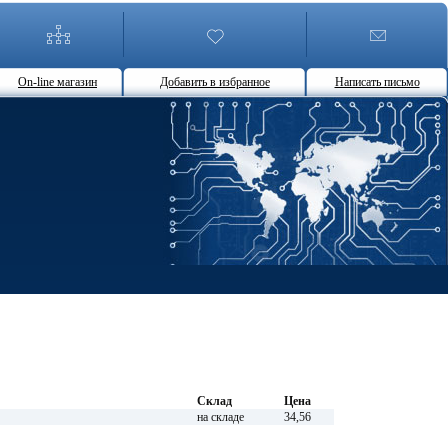
On-line магазин
Добавить в избранное
Написать письмо
Склад
Цена
на складе
34,56