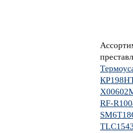
Ассорти
преставл
Термоус
КР198Н
X00602
RF-R100
SM6T18
TLC154