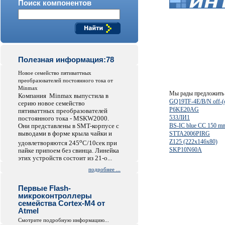
Поиск компонентов
Полезная информация:78
Hовое семейство пятиваттных
преобразователей постоянного тока от
Minmax
Мы рады предложить 
Компания Minmax выпустила в
GQ19TF-4E/B/N off-(
серию новое семейство
P6KE20AG
пятиваттных преобразователей
533ЛИ1
постоянного тока - MSKW2000.
Они представлены в SMT-корпусе с
BS-IC blue CC 150 m
выводами в форме крыла чайки и
STTA2006PIRG
o
Z125 (222x146x80)
удовлетворяются 245
C/10сек при
SKP10N60A
пайке припоем без свинца. Линейка
этих устройств состоит из 21-о...
подробнее ...
Первые Flash-
микроконтроллеры
семейства Cortex-M4 от
Atmel
Смотрите подробную информацию...