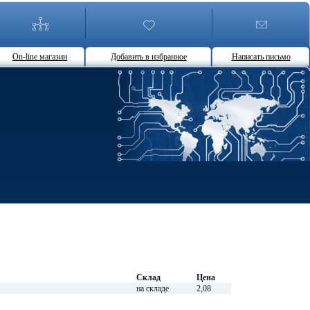
On-line магазин
Добавить в избранное
Написать письмо
Склад
Цена
на складе
2,08