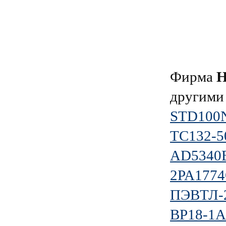
Фирма
Н
другими
STD100
ТС132-5
AD5340
2PA1774
ПЭВТЛ-2 
BP18-1A 