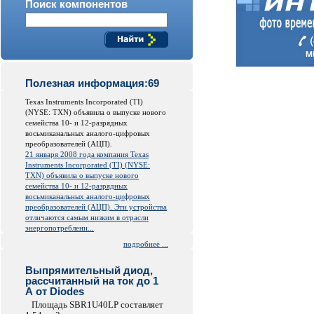
Поиск компонентов
Полезная информация:69
Texas Instruments Incorporated (TI)
(NYSE: TXN) объявила о выпуске нового
семейства 10- и 12-разрядных
восьмиканальных аналого-цифровых
преобразователей (АЦП).
21 января 2008 года компания Texas
Instruments Incorporated (TI) (NYSE:
TXN) объявила о выпуске нового
семейства 10- и 12-разрядных
восьмиканальных аналого-цифровых
преобразователей (АЦП). Эти устройства
отличаются самым низким в отрасли
энергопотреблени...
подробнее ...
Выпрямительный диод,
рассчитанный на ток до 1
А от Diodes
Площадь SBR1U40LP составляет