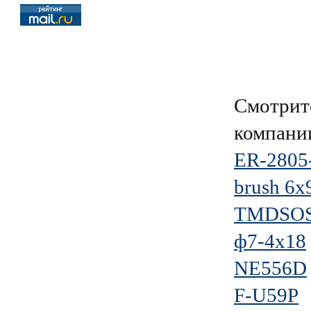
Смотрит
компан
ER-2805
brush 6x
TMDSOS
ф7-4x18
NE556D
F-U59P