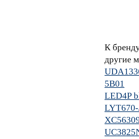
К брен
другие 
UDA133
5B01
LED4P bl
LYT670-
XC5630
UC3825