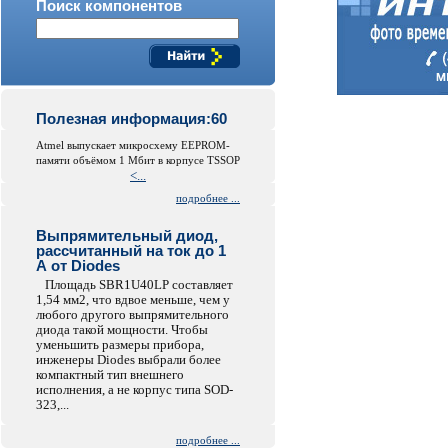
Поиск компонентов
Полезная информация:60
Atmel выпускает микросхему EEPROM-
памяти объёмом 1 Мбит в корпусе TSSOP
<...
подробнее ...
Выпрямительный диод,
рассчитанный на ток до 1
А от Diodes
Площадь SBR1U40LP составляет
1,54 мм2, что вдвое меньше, чем у
любого другого выпрямительного
диода такой мощности. Чтобы
уменьшить размеры прибора,
инженеры Diodes выбрали более
компактный тип внешнего
исполнения, а не корпус типа SOD-
323,...
подробнее ...