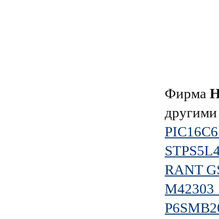
Фирма
Н
другими
PIC16C6
STPS5L
RANT G
М42303 
P6SMB2