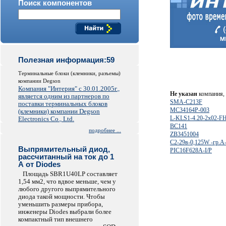
Поиск компонентов
Полезная информация:59
Терминальные блоки (клемники, разъемы)
компании Degson
Компания "Интерия" с 30.01.2005г.,
Не указан
компания, 
является одним из партнеров по
SMA-C213F
поставки терминальных блоков
MC34164P-003
(клемники) компании Degson
L-KLS1-4.20-2x02-F
Electronics Co., Ltd.
BC141
подробнее ...
ZB3451004
С2-29в-0,125W -гр.А
Выпрямительный диод,
PIC16F628A-I/P
рассчитанный на ток до 1
А от Diodes
Площадь SBR1U40LP составляет
1,54 мм2, что вдвое меньше, чем у
любого другого выпрямительного
диода такой мощности. Чтобы
уменьшить размеры прибора,
инженеры Diodes выбрали более
компактный тип внешнего