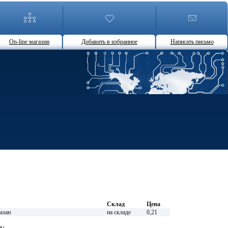
On-line магазин
Добавить в избранное
Написать письмо
Склад
Цена
азан
на складе
0,21