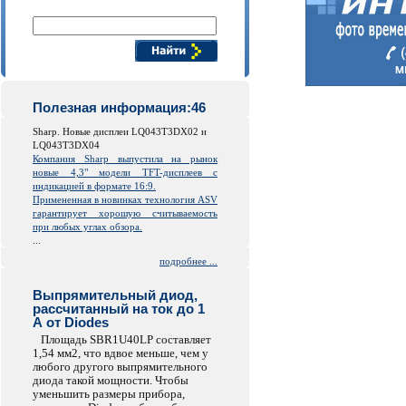
Поиск компонентов
Полезная информация:46
Sharp. Новые дисплеи LQ043T3DX02 и
LQ043T3DX04
Компания Sharp выпустила на рынок
новые 4,3" модели TFT-дисплеев с
индикацией в формате 16:9.
Примененная в новинках технология ASV
гарантирует хорошую считываемость
при любых углах обзора.
...
подробнее ...
Выпрямительный диод,
рассчитанный на ток до 1
А от Diodes
Площадь SBR1U40LP составляет
1,54 мм2, что вдвое меньше, чем у
любого другого выпрямительного
диода такой мощности. Чтобы
уменьшить размеры прибора,