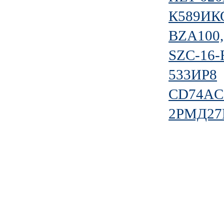
К589ИК
BZA100,
SZC-16-R
533ИР8
CD74AC
2РМД27