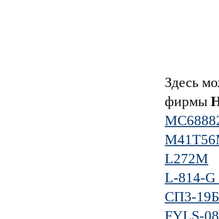
Здесь мо
фирмы
Н
MC6888
M41T56
L272M
L-814-G
СП3-19Б
FYLS-0