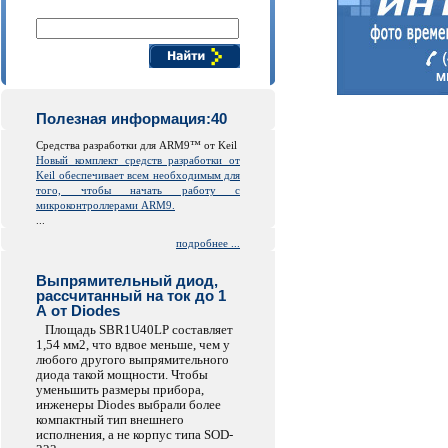
Поиск компонентов
Полезная информация:40
Средства разработки для ARM9™ от Keil
Новый комплект средств разработки от
Keil обеспечивает всем необходимым для
того, чтобы начать работу с
микроконтроллерами ARM9.
...
подробнее ...
Выпрямительный диод,
рассчитанный на ток до 1
А от Diodes
Площадь SBR1U40LP составляет
1,54 мм2, что вдвое меньше, чем у
любого другого выпрямительного
диода такой мощности. Чтобы
уменьшить размеры прибора,
инженеры Diodes выбрали более
компактный тип внешнего
исполнения, а не корпус типа SOD-