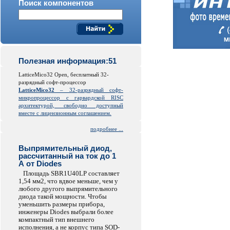
Поиск компонентов
Полезная информация:51
LatticeMico32 Open, бесплатный 32-
разрядный софт-процессор
LatticeMico32
– 32-разрядный софт-
микропроцессор с гарвардской
RISC
архитектурой, свободно доступный
вместе с лицензионным соглашением.
подробнее ...
Выпрямительный диод,
рассчитанный на ток до 1
А от Diodes
Площадь SBR1U40LP составляет
1,54 мм2, что вдвое меньше, чем у
любого другого выпрямительного
диода такой мощности. Чтобы
уменьшить размеры прибора,
инженеры Diodes выбрали более
компактный тип внешнего
исполнения, а не корпус типа SOD-