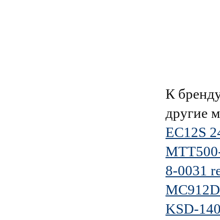
К брен
другие 
EC12S 2
МТТ500
8-0031 r
MC912D
KSD-140