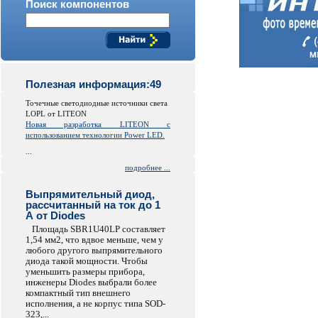
Поиск компонентов
Полезная информация:49
Точечные светодиодные источники света
LOPL от LITEON
Новая разработка LITEON с
использованием технологии Power LED.
...
подробнее ...
Выпрямительный диод,
рассчитанный на ток до 1
А от Diodes
Площадь SBR1U40LP составляет
1,54 мм2, что вдвое меньше, чем у
любого другого выпрямительного
диода такой мощности. Чтобы
уменьшить размеры прибора,
инженеры Diodes выбрали более
компактный тип внешнего
исполнения, а не корпус типа SOD-
323,...