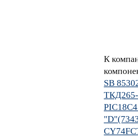
К компа
компоне
SB 8530
ТКД265-
PIC18C4
"D"(734
CY74FC