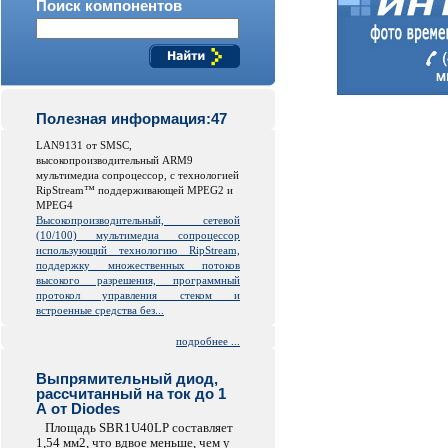
Поиск компонентов
Полезная информация:47
LAN9131 от SMSC,
высокопроизводительный ARM9
мультимедиа сопроцессор, с технологией
RipStream™ поддерживающей MPEG2 и
MPEG4
Высокопроизводительный, сетевой
(10/100) мультимедиа сопроцессор
использующий технологию RipStream,
поддержку множественных потоков
высокого разрешения, программный
протокол управления стеком и
встроенные средства без...
подробнее ...
Выпрямительный диод,
рассчитанный на ток до 1
А от Diodes
Площадь SBR1U40LP составляет
1,54 мм2, что вдвое меньше, чем у