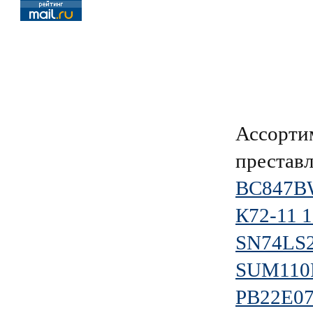
Ассорти
преставл
BC847B
К72-11 1
SN74LS
SUM110
PB22E07