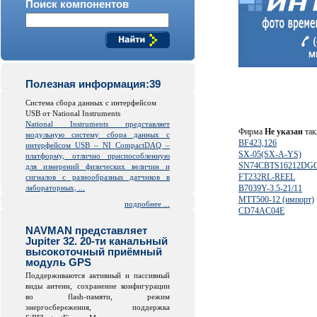
Поиск компонентов
Полезная информация:39
Система сбора данных с интерфейсом
USB от National Instruments
National Instruments представляет
Фирма
Не указан
так
модульную систему сбора данных с
BF423,126
интерфейсом USB – NI CompactDAQ –
SX-05(SX-A-YS)
платформу, отлично приспособленную
SN74CBTS16212DG
для измерений физических величин и
FT232RL-REEL
сигналов с разнообразных датчиков в
лабораторных, ...
B7039Y-3.5-21/11
МТТ500-12 (импорт)
подробнее ...
CD74AC04E
NAVMAN представляет
Jupiter 32. 20-ти канальный
высокоточный приёмный
модуль GPS
Поддерживаются активный и пассивный
виды антенн, сохранение конфигурации
во
flash
-памяти, режим
энергосбережения, поддержка