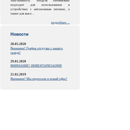
SiRFInstantFiz. Модуль оптимально
подходит для использования в
устройствах с автономным питание, а
также для высо...
подробнее ...
Новости
28.05.2020
Внимание! График отгрузки с нашего
склада!
29.01.2020
ВНИМАНИЕ! ИНВЕНТАРИЗАЦИЯ!
21.02.2019
Внимание! Мы переехали в новый офис!