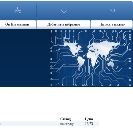
On-line магазин
Добавить в избранное
Написать письмо
Склад
Цена
н
на складе
16,73