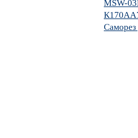
MSW-03B
К170АА
Саморез