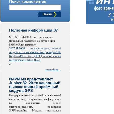
Поиск компонентов
Полезная информация:37
SST. SST79LF008 – контроллер для
мобильных платформ, со встроенной
8Мбит Flash памятью.
SST79LF008 – высокопроизводительный
модуль со встроенным контроллером PC
Keyboard/Auxiliary (KBC) и встроенным
контроллером ACPI (EC).
...
подробнее ...
NAVMAN представляет
Jupiter 32. 20-ти канальный
высокоточный приёмный
модуль GPS
Поддерживаются активный и пассивный
виды антенн, сохранение конфигурации
во
flash
-памяти, режим
энергосбережения, поддержка
SiRFInstantFiz. Модуль оптимально