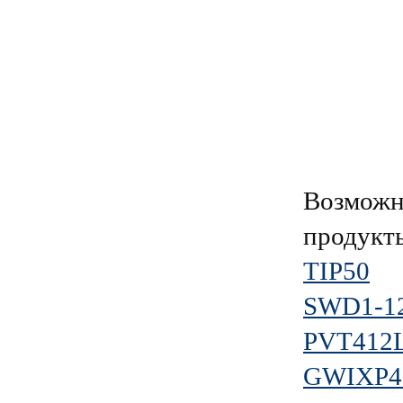
Возможн
продукт
TIP50
SWD1-12
PVT412
GWIXP4