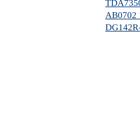
TDA735
АВ0702 
DG142R-