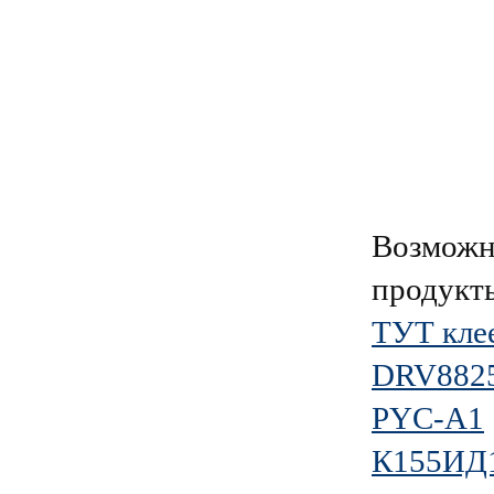
Возможн
продукт
ТУТ клее
DRV882
PYC-A1
К155ИД1