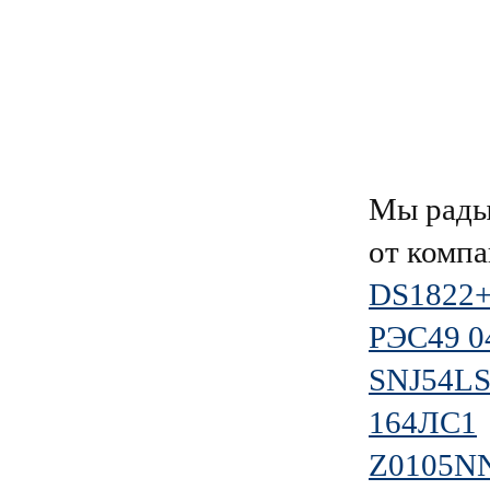
Мы рады
от комп
DS1822
РЭС49 0
SNJ54LS
164ЛС1
Z0105N