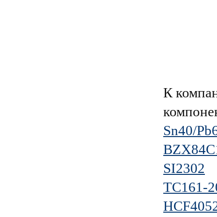
К компа
компоне
Sn40/Pb6
BZX84C
SI2302
ТС161-2
HCF405