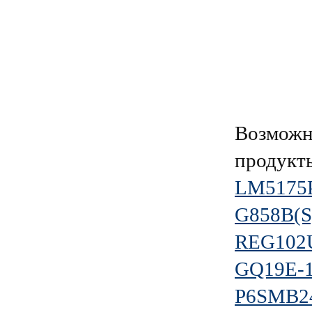
Возможн
продукт
LM5175
G858B(S
REG102U
GQ19E-10
P6SMB2