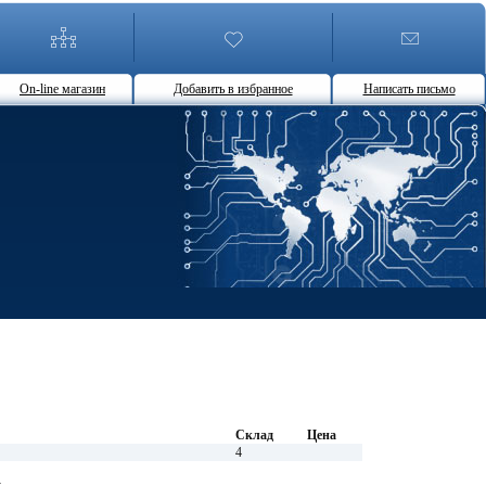
On-line магазин
Добавить в избранное
Написать письмо
Склад
Цена
4