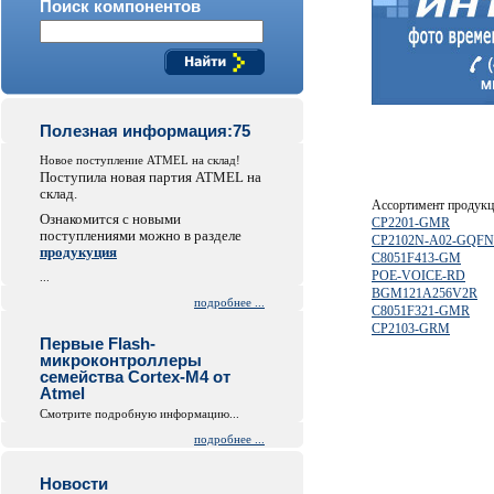
Поиск компонентов
Полезная информация:75
Новое поступление ATMEL на склад!
Поступила новая партия ATMEL на
склад.
Ассортимент продук
Ознакомится с новыми
CP2201-GMR
поступлениями можно в разделе
CP2102N-A02-GQFN
продукуция
C8051F413-GM
POE-VOICE-RD
...
BGM121A256V2R
подробнее ...
C8051F321-GMR
CP2103-GRM
Первые Flash-
микроконтроллеры
семейства Cortex-M4 от
Atmel
Смотрите подробную информацию...
подробнее ...
Новости