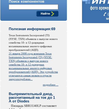
Поиск компонентов
Полезная информация:69
Texas Instruments Incorporated (TI)
(NYSE: TXN) объявила о выпуске нового
семейства 10- и 12-разрядных
восьмиканальных аналого-цифровых
преобразователей (АЦП).
21 января 2008 года компания Texas
Instruments Incorporated (TI) (NYSE:
TXN) объявила о выпуске нового
семейства 10- и 12-разрядных
восьмиканальных аналого-цифровых
преобразователей (АЦП). Эти устройства
отличаются самым низким в отрасли
энергопотреблени...
подробнее ...
Выпрямительный диод,
рассчитанный на ток до 1
А от Diodes
Площадь SBR1U40LP составляет