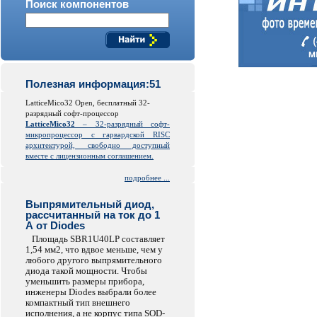
Поиск компонентов
Полезная информация:51
LatticeMico32 Open, бесплатный 32-
разрядный софт-процессор
LatticeMico32
– 32-разрядный софт-
микропроцессор с гарвардской
RISC
архитектурой, свободно доступный
вместе с лицензионным соглашением.
подробнее ...
Выпрямительный диод,
рассчитанный на ток до 1
А от Diodes
Площадь SBR1U40LP составляет
1,54 мм2, что вдвое меньше, чем у
любого другого выпрямительного
диода такой мощности. Чтобы
уменьшить размеры прибора,
инженеры Diodes выбрали более
компактный тип внешнего
исполнения, а не корпус типа SOD-