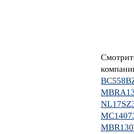
Смотрит
компан
BC558B
MBRA13
NL17SZ
MC1407
MBR130