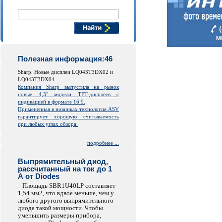
Поиск компонентов
Полезная информация:46
Sharp. Новые дисплеи LQ043T3DX02 и
LQ043T3DX04
Компания Sharp выпустила на рынок
новые 4,3" модели TFT-дисплеев с
индикацией в формате 16:9.
Примененная в новинках технология ASV
гарантирует хорошую считываемость
при любых углах обзора.
...
подробнее ...
Выпрямительный диод,
рассчитанный на ток до 1
А от Diodes
Площадь SBR1U40LP составляет
1,54 мм2, что вдвое меньше, чем у
любого другого выпрямительного
диода такой мощности. Чтобы
уменьшить размеры прибора,