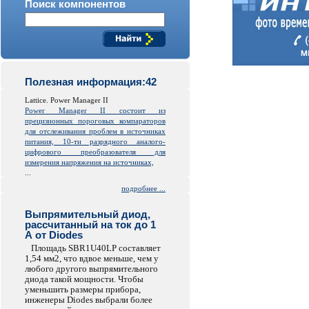
Поиск компонентов
Полезная информация:42
Lattice. Power Manager II
Power Manager II состоит из
прецизионных пороговых компараторов
для отслеживания проблем в источниках
питания, 10-ти разрядного аналого-
цифрового преобразователя для
измерения напряжения на источниках,
...
подробнее ...
Выпрямительный диод,
рассчитанный на ток до 1
А от Diodes
Площадь SBR1U40LP составляет
1,54 мм2, что вдвое меньше, чем у
любого другого выпрямительного
диода такой мощности. Чтобы
уменьшить размеры прибора,
инженеры Diodes выбрали более