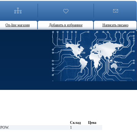
On-line магазин
Добавить в избранное
Написать письмо
Склад
Цена
 POW.
1