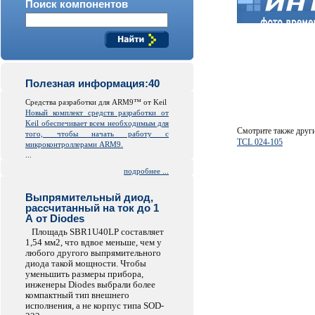
Поиск компонентов
Полезная информация:40
Средства разработки для ARM9™ от Keil
Новый комплект средств разработки от
Keil обеспечивает всем необходимым для
Смотрите также друг
того, чтобы начать работу с
TCL 024-105
микроконтроллерами ARM9.
...
подробнее ...
Выпрямительный диод,
рассчитанный на ток до 1
А от Diodes
Площадь SBR1U40LP составляет
1,54 мм2, что вдвое меньше, чем у
любого другого выпрямительного
диода такой мощности. Чтобы
уменьшить размеры прибора,
инженеры Diodes выбрали более
компактный тип внешнего
исполнения, а не корпус типа SOD-