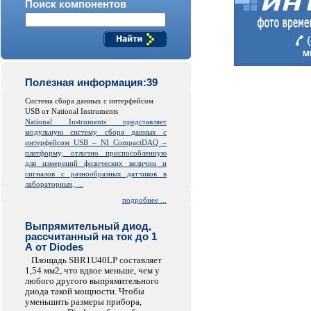
Поиск компонентов
Полезная информация:39
Система сбора данных с интерфейсом
USB от National Instruments
National Instruments представляет
модульную систему сбора данных с
интерфейсом USB – NI CompactDAQ –
платформу, отлично приспособленную
для измерений физических величин и
сигналов с разнообразных датчиков в
лабораторных, ...
подробнее ...
Выпрямительный диод,
рассчитанный на ток до 1
А от Diodes
Площадь SBR1U40LP составляет
1,54 мм2, что вдвое меньше, чем у
любого другого выпрямительного
диода такой мощности. Чтобы
уменьшить размеры прибора,