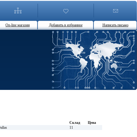
On-line магазин
Добавить в избранное
Написать письмо
Склад
Цена
llas
11