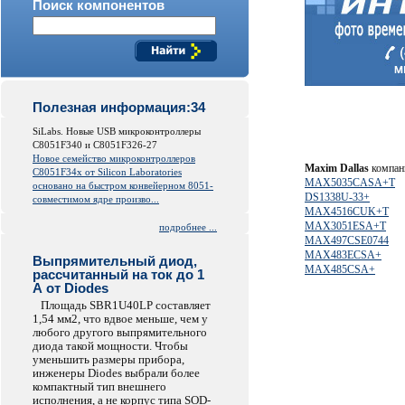
Поиск компонентов
Полезная информация:34
SiLabs. Новые USB микроконтроллеры
C8051F340 и C8051F326-27
Новое семейство микроконтроллеров
Maxim Dallas
компани
C8051F34x от
Silicon
Laboratories
MAX5035CASA+T
основано на быстром конвейерном 8051-
DS1338U-33+
совместимом ядре произво...
MAX4516CUK+T
MAX3051ESA+T
подробнее ...
MAX497CSE0744
MAX483ECSA+
Выпрямительный диод,
MAX485CSA+
рассчитанный на ток до 1
А от Diodes
Площадь SBR1U40LP составляет
1,54 мм2, что вдвое меньше, чем у
любого другого выпрямительного
диода такой мощности. Чтобы
уменьшить размеры прибора,
инженеры Diodes выбрали более
компактный тип внешнего
исполнения, а не корпус типа SOD-