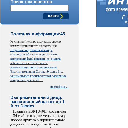
Поиск компонентов
Полезная информация:45
Компания Intel продает часть своего
коммуникационного направления
Подобно спортивной команде,
сокращающей стареющих игроков,
корпорация Intel наконец–то решила
избавиться от части своего
коммуникационного направления.
Частная компания Cortina Systems Inc.,
занимавшаяся производством различных
микросхем для сетей ...
подробнее ...
Выпрямительный диод,
рассчитанный на ток до 1
А от Diodes
Площадь SBR1U40LP составляет
1,54 мм2, что вдвое меньше, чем у
любого другого выпрямительного
диода такой мощности. Чтобы