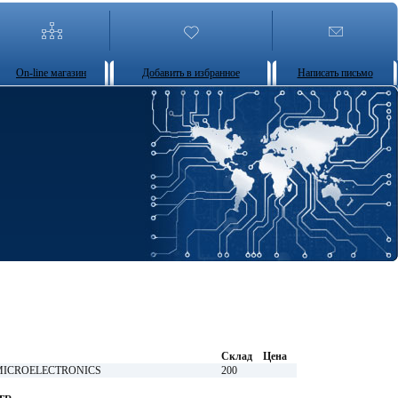
On-line магазин
Добавить в избранное
Написать письмо
Склад
Цена
MICROELECTRONICS
200