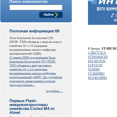
Поиск компонентов
Полезная информация:69
Texas Instruments Incorporated (TI)
(NYSE: TXN) объявила о выпуске нового
семейства 10- и 12-разрядных
К бренду
ST-MICR
восьмиканальных аналого-цифровых
1.5KE7V5CA
преобразователей (АЦП).
STTH1602CFP
21 января 2008 года компания Texas
ETC5057N/H
Instruments Incorporated (TI) (NYSE:
LCP1511D
TXN) объявила о выпуске нового
семейства 10- и 12-разрядных
TS393IN
восьмиканальных аналого-цифровых
UC3845BD1
преобразователей (АЦП). Эти устройства
HCF4013BM1
отличаются самым низким в отрасли
энергопотреблени...
подробнее ...
Первые Flash-
микроконтроллеры
семейства Cortex-M4 от
Atmel