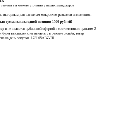
-TR
ь замены вы можете уточнить у наших менеджеров
по выгодным для вас ценам микросхем разъемов и элементов.
ая сумма заказа одной позиции 1500 рублей!
р и не является публичной офертой в соответствии с пунктом 2
м будет выставлен счет на оплату в режиме онлайн, товар
ена на день покупки
. L78L05ABZ-TR